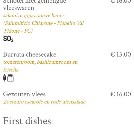
Schotel met gemengde
€ 16.00
vleeswaren
salami, coppa, rauwe ham -
(Salumificio Chiarone - Pianello Val
Tidone - PC)
Burrata cheesecake
€ 13.00
tomatenroom, basilicumroom en
frisella
Gezouten vlees
€ 16.00
Zoetzure escarole en rode uiensalade
First dishes