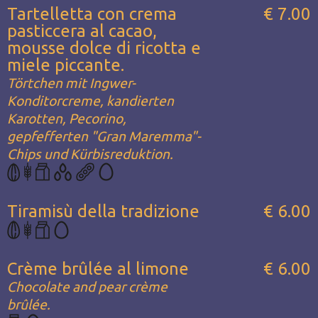
Tartelletta con crema
€ 7.00
pasticcera al cacao,
mousse dolce di ricotta e
miele piccante.
Törtchen mit Ingwer-
Konditorcreme, kandierten
Karotten, Pecorino,
gepfefferten "Gran Maremma"-
Chips und Kürbisreduktion.
Tiramisù della tradizione
€ 6.00
Crème brûlée al limone
€ 6.00
Chocolate and pear crème
brûlée.