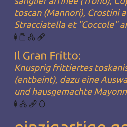
sanglier affinée (Trono), Co
toscan (Mannori), Crostini a
Stracciatella et "Coccole" a
Il Gran Fritto:
Knusprig frittiertes toska
(entbeint), dazu eine Ausw
und hausgemachte Mayonn
einzigartige g