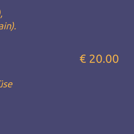
,
in).
€ 20.00
üse