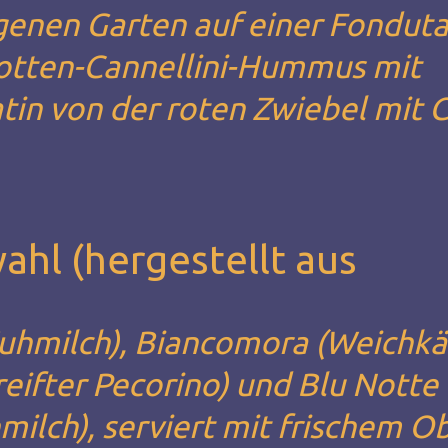
enen Garten auf einer Fonduta
otten-Cannellini-Hummus mit
tin von der roten Zwiebel mit
hl (hergestellt aus
Kuhmilch), Biancomora (Weichk
reifter Pecorino) und Blu Notte
ilch), serviert mit frischem O