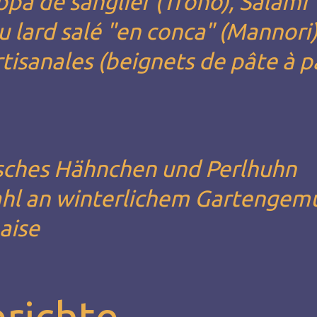
ppa de sanglier (Trono), Salami
u lard salé "en conca" (Mannori)
rtisanales (beignets de pâte à pa
nisches Hähnchen und Perlhuhn
ahl an winterlichem Gartengem
aise
erichte