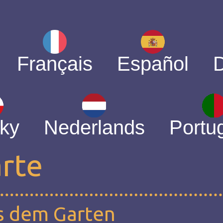
Français
Español
ky
Nederlands
Portu
arte
s dem Garten