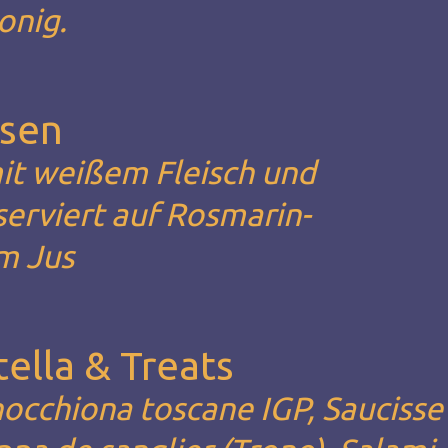
onig.
asen
it weißem Fleisch und
serviert auf Rosmarin-
m Jus
ella & Treats
occhiona toscane IGP, Saucisse