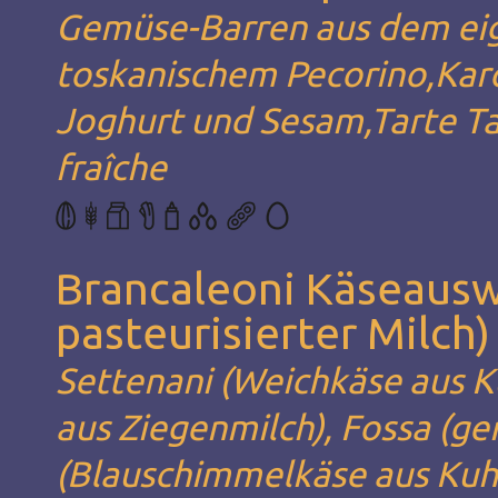
Gemüse-Barren aus dem eig
toskanischem Pecorino,Kar
Joghurt und Sesam,Tarte Ta
fraîche
Brancaleoni Käseauswa
pasteurisierter Milch)
Settenani (Weichkäse aus 
aus Ziegenmilch), Fossa (ge
(Blauschimmelkäse aus Kuhm