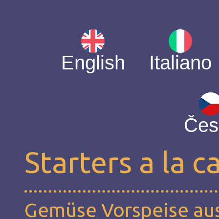
English
Italiano
Čes
Starters a la c
Gemüse Vorspeise au