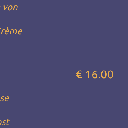
 von
 Crème
€ 16.00
äse
bst