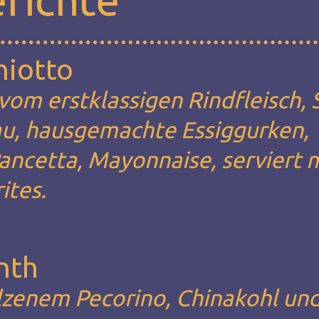
hiotto
om erstklassigen Rindfleisch, S
u, hausgemachte Essiggurken,
ancetta, Mayonnaise, serviert 
tes.
nth
zenem Pecorino, Chinakohl un