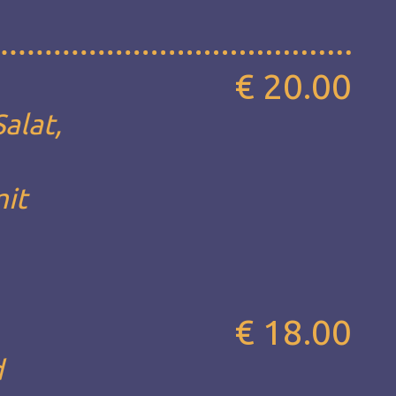
€ 20.00
alat,
mit
€ 18.00
d