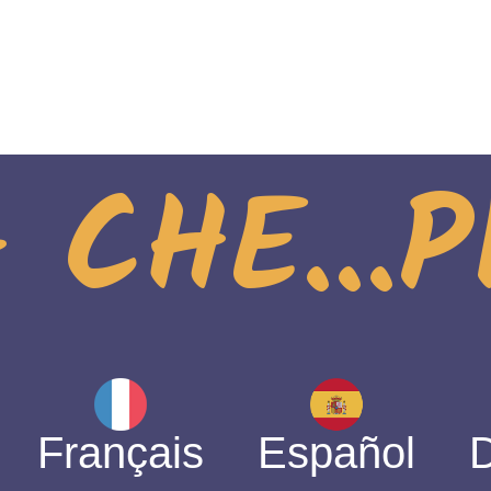
 CHE...
Français
Español