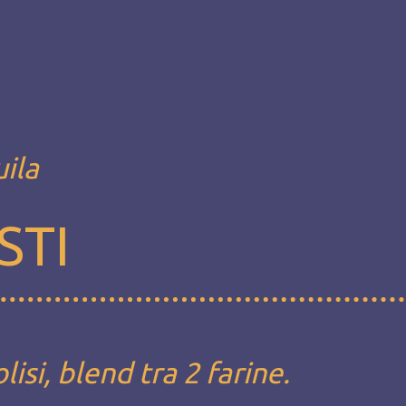
uila
STI
si, blend tra 2 farine.