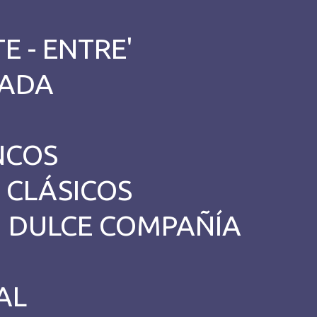
E - ENTRE'
RADA
NCOS
 CLÁSICOS
N DULCE COMPAÑÍA
AL