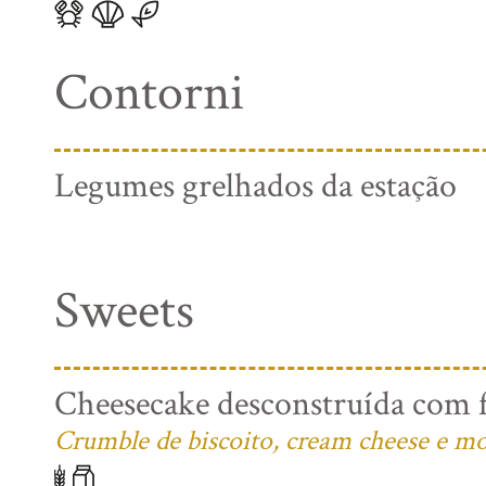
Contorni
Legumes grelhados da estação
Sweets
Cheesecake desconstruída com f
Crumble de biscoito, cream cheese e mo