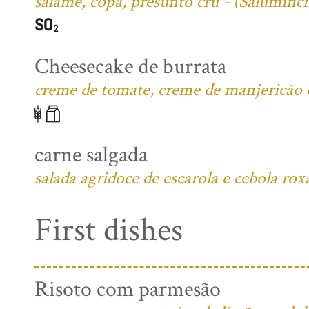
salame, copa, presunto cru - (Salumific
Cheesecake de burrata
creme de tomate, creme de manjericão e 
carne salgada
salada agridoce de escarola e cebola rox
First dishes
Risoto com parmesão