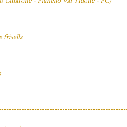
io Chiarone - Pianello Val Tidone - PC)
frisella
a