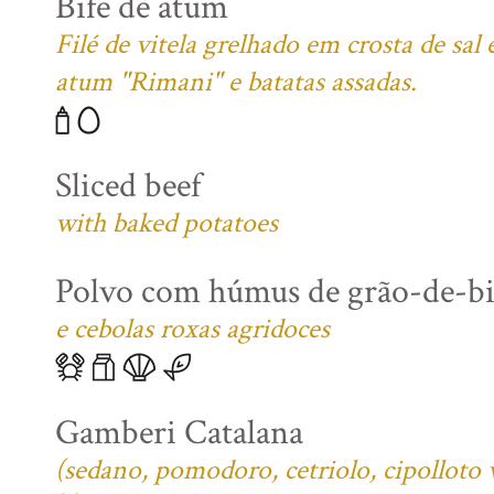
Bife de atum
Filé de vitela grelhado em crosta de sa
atum "Rimani" e batatas assadas.
Sliced beef
with baked potatoes
Polvo com húmus de grão-de-b
e cebolas roxas agridoces
Gamberi Catalana
(sedano, pomodoro, cetriolo, cipolloto 