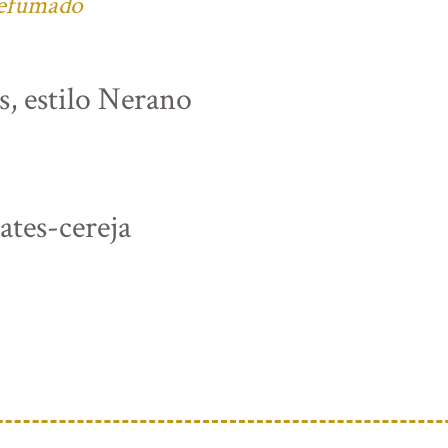
defumado
s, estilo Nerano
tes-cereja