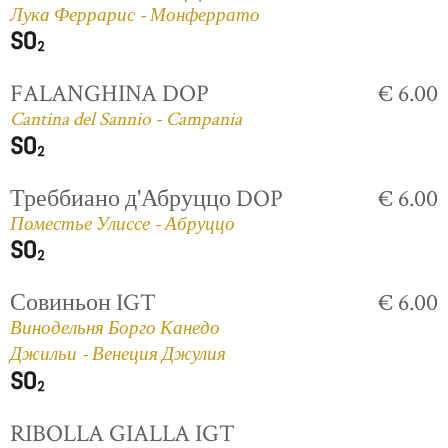
Лука Феррарис - Монферрато
FALANGHINA DOP
€ 6.00
Cantina del Sannio - Campania
Треббиано д'Абруццо DOP
€ 6.00
Поместье Улиссе - Абруццо
Совиньон IGT
€ 6.00
Винодельня Борго Канедо
Джильи - Венеция Джулия
RIBOLLA GIALLA IGT