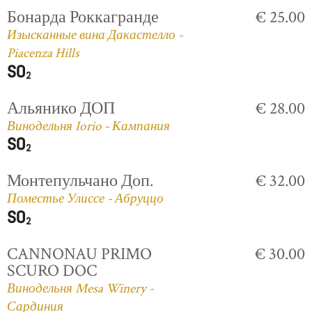
Бонарда Роккагранде
€ 25.00
Изысканные вина Дакастелло -
Piacenza Hills
Альянико ДОП
€ 28.00
Винодельня Iorio - Кампания
Монтепульчано Доп.
€ 32.00
Поместье Улиссе - Абруццо
CANNONAU PRIMO
€ 30.00
SCURO DOC
Винодельня Mesa Winery -
Сардиния