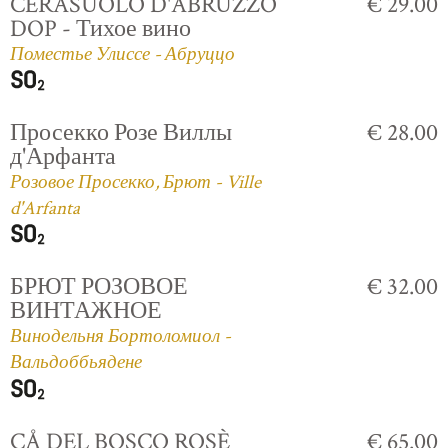
CERASUOLO D'ABRUZZO
€ 29.00
DOP - Тихое вино
Поместье Улиссе - Абруццо
Просекко Розе Виллы
€ 28.00
д'Арфанта
Розовое Просекко, Брют - Ville
d'Arfanta
БРЮТ РОЗОВОЕ
€ 32.00
ВИНТАЖНОЕ
Винодельня Бортоломиол -
Вальдоббьядене
CÅ DEL BOSCO ROSÈ
€ 65.00