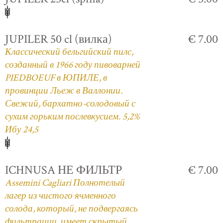
JUPILER 50 cl (вилка)
€ 7.00
Классический бельгийский пилс,
созданный в 1966 году пивоварней
PIEDBOEUF в ЮПИЛЕ, в
провинции Льеж в Валлонии.
Свежий, бархатно-солодовый с
сухим горьким послевкусием. 5,2%
Ибу 24,5
ICHNUSA НЕ ФИЛЬТР
€ 7.00
Assemini Cagliari Полнотелый
лагер из чистого ячменного
солода, который, не подвергаясь
фильтрации, имеет скрытый