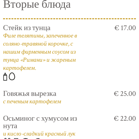
Вторые блюда
Стейк из тунца
€ 17.00
Филе телятины, запеченное в
соляно-травяной корочке, с
нашим фирменным соусом из
тунца «Римани» и жареным
картофелем.
Говяжья вырезка
€ 25.00
с печеным картофелем
Осьминог с хумусом из
€ 22.00
нута
и кисло-сладкий красный лук