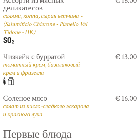
Ассорти из мясных
€ 16.00
деликатесов
салями, коппа, сырая ветчина -
(Salumificio Chiarone - Pianello Val
Tidone - ПК)
Чизкейк с бурратой
€ 13.00
томатный крем, базиликовый
крем и фризелла
Соленое мясо
€ 16.00
салат из кисло-сладкого эскарола
и красного лука
Первые блюда