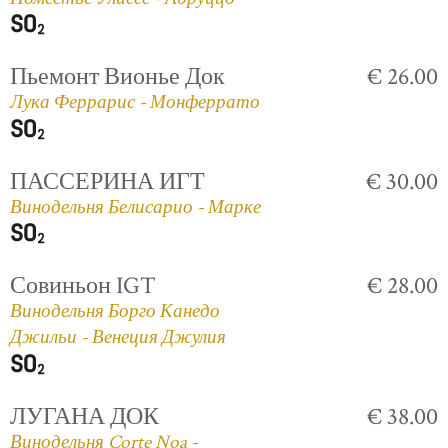
Пьемонт Вионье Док
€ 26.00
Лука Феррарис - Монферрато
ПАССЕРИНА ИГТ
€ 30.00
Винодельня Белисарио - Марке
Совиньон IGT
€ 28.00
Винодельня Борго Канедо
Джильи - Венеция Джулия
ЛУГАНА ДОК
€ 38.00
Винодельня Corte Noa -