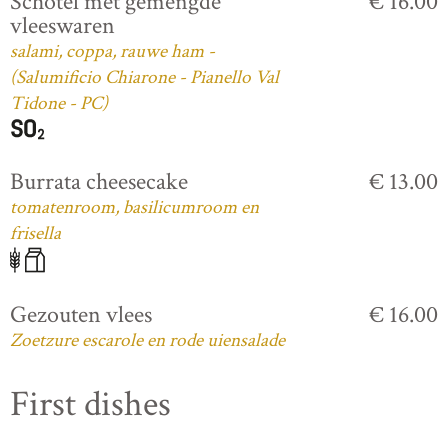
Schotel met gemengde
€ 16.00
vleeswaren
salami, coppa, rauwe ham -
(Salumificio Chiarone - Pianello Val
Tidone - PC)
Burrata cheesecake
€ 13.00
tomatenroom, basilicumroom en
frisella
Gezouten vlees
€ 16.00
Zoetzure escarole en rode uiensalade
First dishes