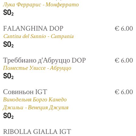
Лука Феррарис - Монферрато
FALANGHINA DOP
€ 6.00
Cantina del Sannio - Campania
Треббиано д'Абруццо DOP
€ 6.00
Поместье Улиссе - Абруццо
Совиньон IGT
€ 6.00
Винодельня Борго Канедо
Джильи - Венеция Джулия
RIBOLLA GIALLA IGT