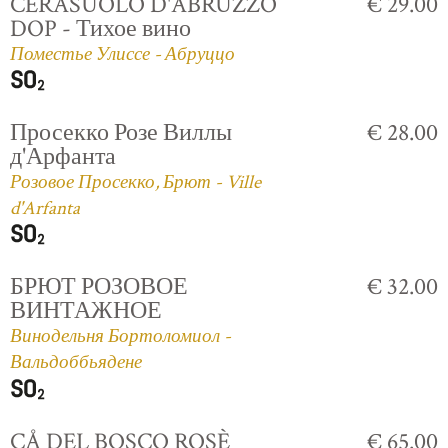
CERASUOLO D'ABRUZZO
€ 29.00
DOP - Тихое вино
Поместье Улиссе - Абруццо
Просекко Розе Виллы
€ 28.00
д'Арфанта
Розовое Просекко, Брют - Ville
d'Arfanta
БРЮТ РОЗОВОЕ
€ 32.00
ВИНТАЖНОЕ
Винодельня Бортоломиол -
Вальдоббьядене
CÅ DEL BOSCO ROSÈ
€ 65.00