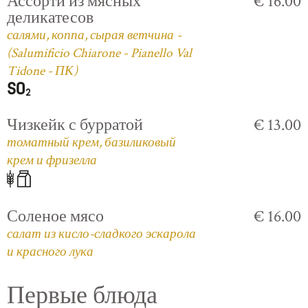
Ассорти из мясных
€ 16.00
деликатесов
салями, коппа, сырая ветчина -
(Salumificio Chiarone - Pianello Val
Tidone - ПК)
Чизкейк с бурратой
€ 13.00
томатный крем, базиликовый
крем и фризелла
Соленое мясо
€ 16.00
салат из кисло-сладкого эскарола
и красного лука
Первые блюда