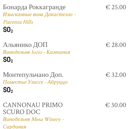
Бонарда Роккагранде
€ 25.00
Изысканные вина Дакастелло -
Piacenza Hills
Альянико ДОП
€ 28.00
Винодельня Iorio - Кампания
Монтепульчано Доп.
€ 32.00
Поместье Улиссе - Абруццо
CANNONAU PRIMO
€ 30.00
SCURO DOC
Винодельня Mesa Winery -
Сардиния