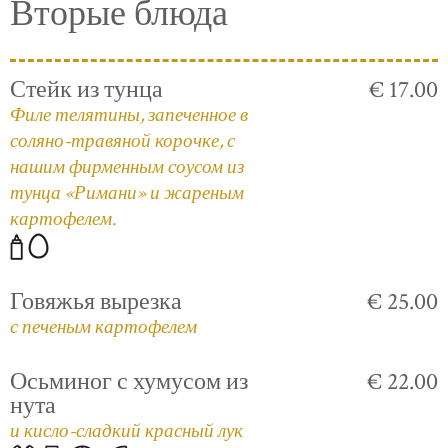
Вторые блюда
Стейк из тунца
€ 17.00
Филе телятины, запеченное в
соляно-травяной корочке, с
нашим фирменным соусом из
тунца «Римани» и жареным
картофелем.
Говяжья вырезка
€ 25.00
с печеным картофелем
Осьминог с хумусом из
€ 22.00
нута
и кисло-сладкий красный лук