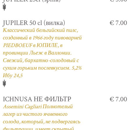
JUPILER 50 cl (вилка)
€ 7.00
Классический бельгийский пилс,
созданный в 1966 году пивоварней
PIEDBOEUF в ЮПИЛЕ, в
провинции Льеж в Валлонии.
Свежий, бархатно-солодовый с
сухим горьким послевкусием. 5,2%
Ибу 24,5
ICHNUSA НЕ ФИЛЬТР
€ 7.00
Assemini Cagliari Полнотелый
лагер из чистого ячменного
солода, который, не подвергаясь
фильтрации, имеет скрытый