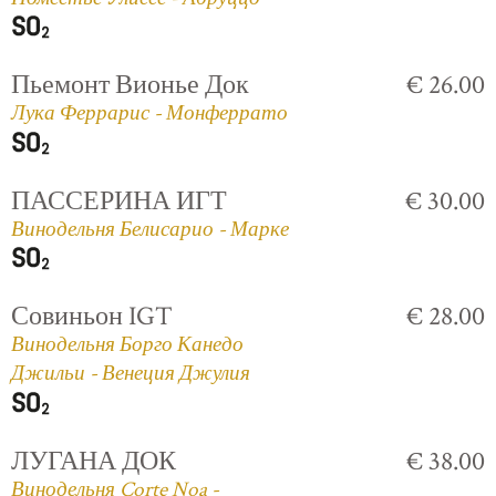
Пьемонт Вионье Док
€ 26.00
Лука Феррарис - Монферрато
ПАССЕРИНА ИГТ
€ 30.00
Винодельня Белисарио - Марке
Совиньон IGT
€ 28.00
Винодельня Борго Канедо
Джильи - Венеция Джулия
ЛУГАНА ДОК
€ 38.00
Винодельня Corte Noa -