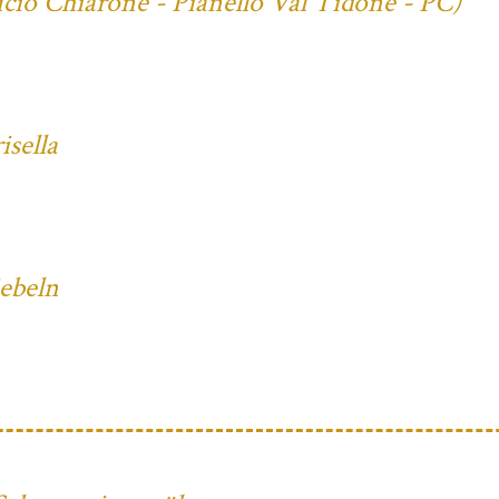
cio Chiarone - Pianello Val Tidone - PC)
sella
iebeln