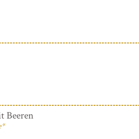
t Beeren
e*