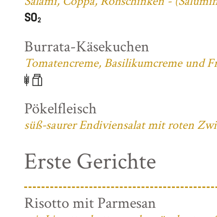
Salami, Coppa, Rohschinken - (Salumifi
Burrata-Käsekuchen
Tomatencreme, Basilikumcreme und Fri
Pökelfleisch
süß-saurer Endiviensalat mit roten Zw
Erste Gerichte
Risotto mit Parmesan