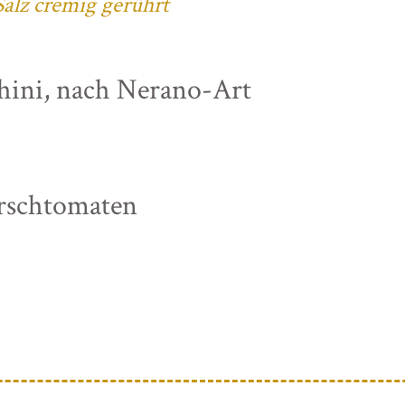
alz cremig gerührt
chini, nach Nerano-Art
irschtomaten