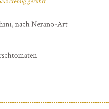
alz cremig gerührt
chini, nach Nerano-Art
irschtomaten