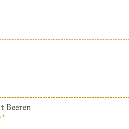
t Beeren
e*