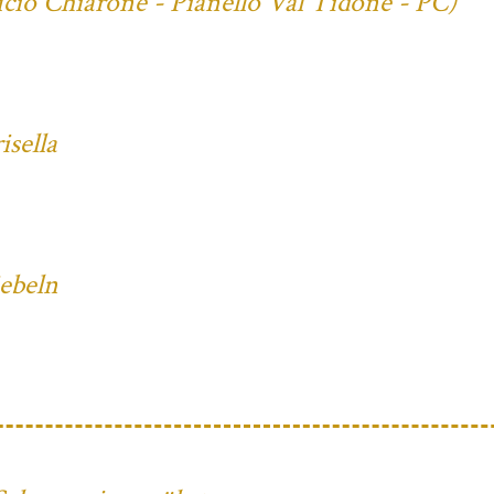
cio Chiarone - Pianello Val Tidone - PC)
sella
iebeln