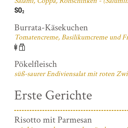
Salami, Coppa, Rohschinken - (Salumifi
Burrata-Käsekuchen
Tomatencreme, Basilikumcreme und Fri
Pökelfleisch
süß-saurer Endiviensalat mit roten Zw
Erste Gerichte
Risotto mit Parmesan