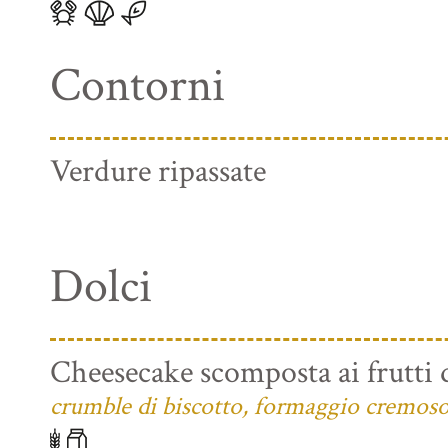
Contorni
Verdure ripassate
Dolci
Cheesecake scomposta ai frutti 
crumble di biscotto, formaggio cremoso e