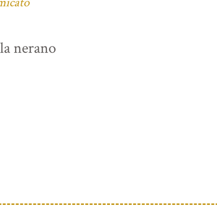
micato
lla nerano