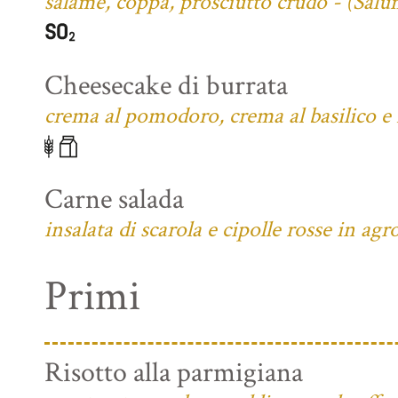
salame, coppa, prosciutto crudo - (Salu
Cheesecake di burrata
crema al pomodoro, crema al basilico e f
Carne salada
insalata di scarola e cipolle rosse in agr
Primi
Risotto alla parmigiana