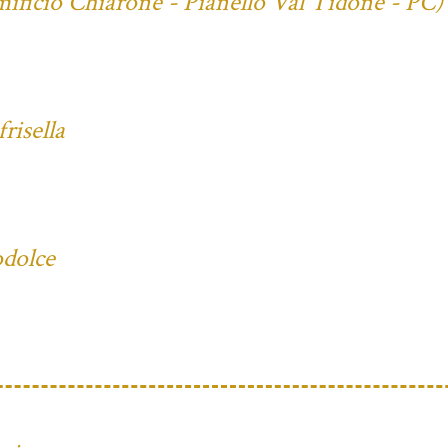
mificio Chiarone - Pianello Val Tidone - PC)
risella
odolce