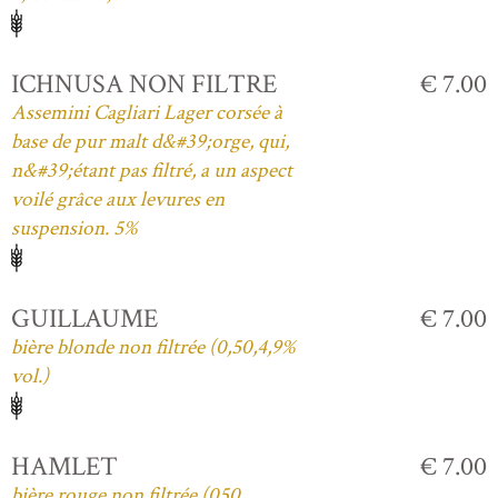
ICHNUSA NON FILTRE
€ 7.00
Assemini Cagliari Lager corsée à
base de pur malt d&#39;orge, qui,
n&#39;étant pas filtré, a un aspect
voilé grâce aux levures en
suspension. 5%
GUILLAUME
€ 7.00
bière blonde non filtrée (0,50,4,9%
vol.)
HAMLET
€ 7.00
bière rouge non filtrée (050