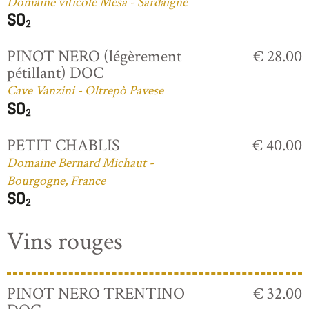
Domaine viticole Mesa - Sardaigne
PINOT NERO (légèrement
€ 28.00
pétillant) DOC
Cave Vanzini - Oltrepò Pavese
PETIT CHABLIS
€ 40.00
Domaine Bernard Michaut -
Bourgogne, France
Vins rouges
PINOT NERO TRENTINO
€ 32.00