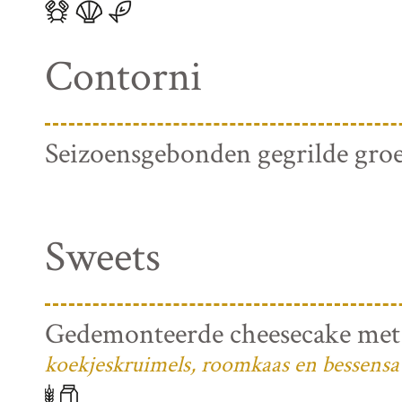
Contorni
Seizoensgebonden gegrilde gro
Sweets
Gedemonteerde cheesecake met
koekjeskruimels, roomkaas en bessensa