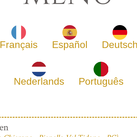
Français
Español
Deutsc
Nederlands
Português
ren