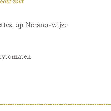
ookt zout
ettes, op Nerano-wijze
rrytomaten