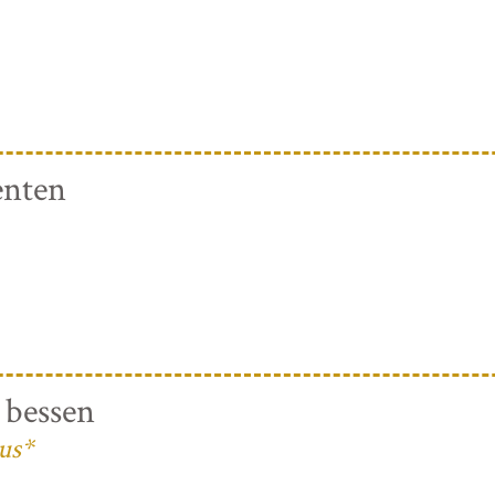
enten
 bessen
us*