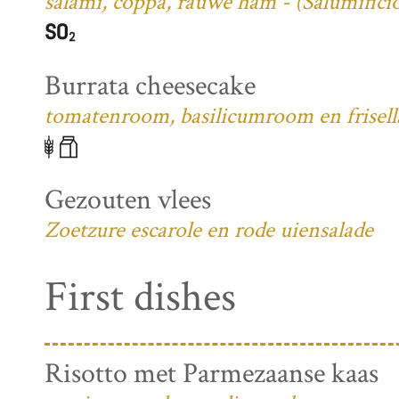
salami, coppa, rauwe ham - (Salumifici
Burrata cheesecake
tomatenroom, basilicumroom en frisell
Gezouten vlees
Zoetzure escarole en rode uiensalade
First dishes
Risotto met Parmezaanse kaas