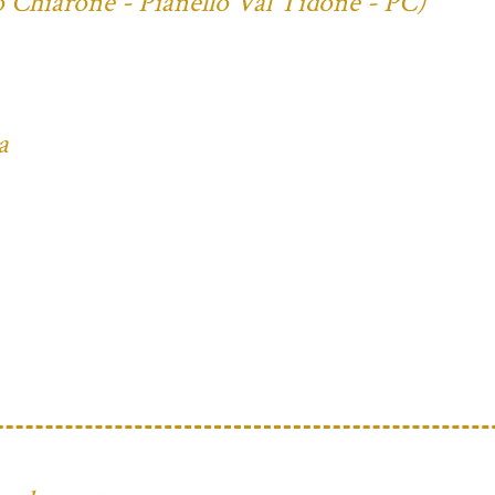
o Chiarone - Pianello Val Tidone - PC)
a