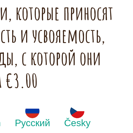
и, которые приносят
сть и усвояемость,
ды, с которой они
а €3.00
h
Русский
Česky