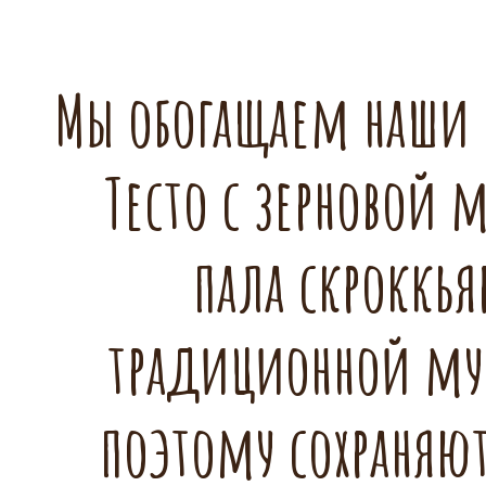
Мы обогащаем наши
Тесто с зерновой 
пала скроккь
традиционной мук
поэтому сохраняют