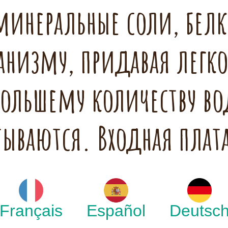
 минеральные соли, белк
анизму, придавая легко
большему количеству во
тываются. Входная плат
Français
Español
Deutsc