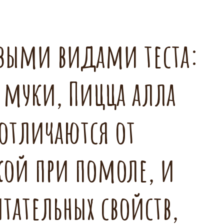
выми видами теста:
й муки, Пицца алла
отличаются от
кой при помоле, и
тательных свойств,