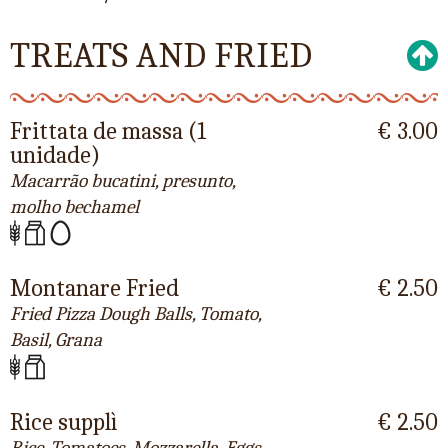
TREATS AND FRIED
Frittata de massa (1
€ 3.00
unidade)
Macarrão bucatini, presunto,
molho bechamel
Montanare Fried
€ 2.50
Fried Pizza Dough Balls, Tomato,
Basil, Grana
Rice supplì
€ 2.50
Rice, Tomatoes, Mozzarella, Eggs,