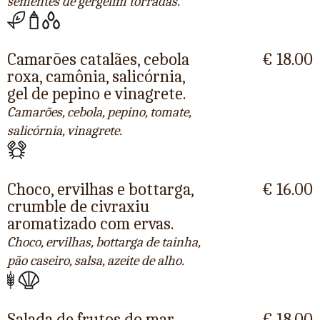
sementes de gergelim torradas.
Camarões catalães, cebola
€ 18.00
roxa, camônia, salicórnia,
gel de pepino e vinagrete.
Camarões, cebola, pepino, tomate,
salicórnia, vinagrete.
Choco, ervilhas e bottarga,
€ 16.00
crumble de civraxiu
aromatizado com ervas.
Choco, ervilhas, bottarga de tainha,
pão caseiro, salsa, azeite de alho.
Salada de frutos do mar
€ 18.00