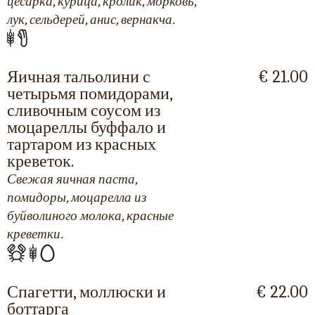
цесарка, курица, кролик, морковь,
лук, сельдерей, анис, вернакча.
Яичная тальолини с
€ 21.00
четырьмя помидорами,
сливочным соусом из
моцареллы буффало и
тартаром из красных
креветок.
Свежая яичная паста,
помидоры, моцарелла из
буйволиного молока, красные
креветки.
Спагетти, моллюски и
€ 22.00
боттарга