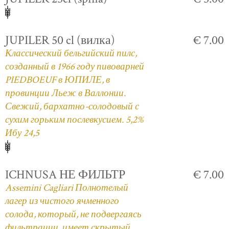
JUPILER 50 cl (вилка)
€ 7.00
Классический бельгийский пилс,
созданный в 1966 году пивоварней
PIEDBOEUF в ЮПИЛЕ, в
провинции Льеж в Валлонии.
Свежий, бархатно-солодовый с
сухим горьким послевкусием. 5,2%
Ибу 24,5
ICHNUSA НЕ ФИЛЬТР
€ 7.00
Assemini Cagliari Полнотелый
лагер из чистого ячменного
солода, который, не подвергаясь
фильтрации, имеет скрытый