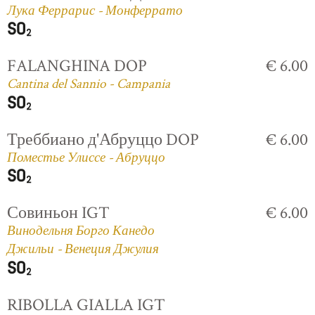
Лука Феррарис - Монферрато
FALANGHINA DOP
€ 6.00
Cantina del Sannio - Campania
Треббиано д'Абруццо DOP
€ 6.00
Поместье Улиссе - Абруццо
Совиньон IGT
€ 6.00
Винодельня Борго Канедо
Джильи - Венеция Джулия
RIBOLLA GIALLA IGT