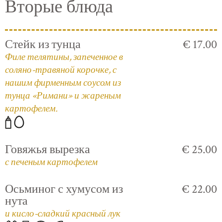
Вторые блюда
Стейк из тунца
€ 17.00
Филе телятины, запеченное в
соляно-травяной корочке, с
нашим фирменным соусом из
тунца «Римани» и жареным
картофелем.
Говяжья вырезка
€ 25.00
с печеным картофелем
Осьминог с хумусом из
€ 22.00
нута
и кисло-сладкий красный лук