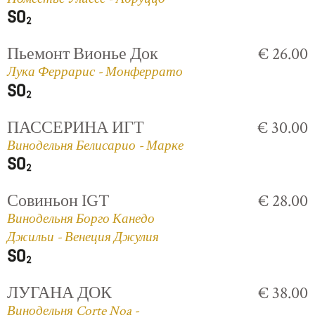
Пьемонт Вионье Док
€ 26.00
Лука Феррарис - Монферрато
ПАССЕРИНА ИГТ
€ 30.00
Винодельня Белисарио - Марке
Совиньон IGT
€ 28.00
Винодельня Борго Канедо
Джильи - Венеция Джулия
ЛУГАНА ДОК
€ 38.00
Винодельня Corte Noa -