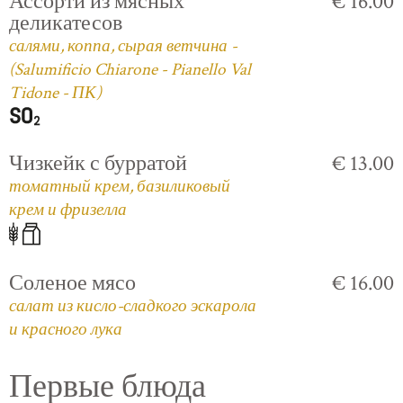
Ассорти из мясных
€ 16.00
деликатесов
салями, коппа, сырая ветчина -
(Salumificio Chiarone - Pianello Val
Tidone - ПК)
Чизкейк с бурратой
€ 13.00
томатный крем, базиликовый
крем и фризелла
Соленое мясо
€ 16.00
салат из кисло-сладкого эскарола
и красного лука
Первые блюда