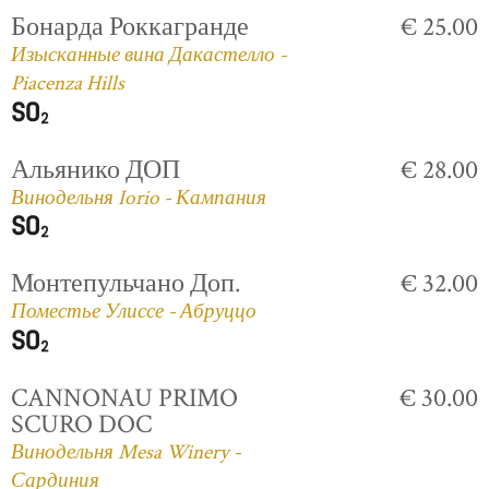
Бонарда Роккагранде
€ 25.00
Изысканные вина Дакастелло -
Piacenza Hills
Альянико ДОП
€ 28.00
Винодельня Iorio - Кампания
Монтепульчано Доп.
€ 32.00
Поместье Улиссе - Абруццо
CANNONAU PRIMO
€ 30.00
SCURO DOC
Винодельня Mesa Winery -
Сардиния