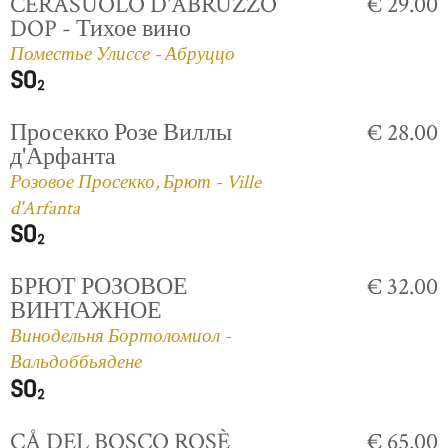
CERASUOLO D'ABRUZZO
€ 29.00
DOP - Тихое вино
Поместье Улиссе - Абруццо
Просекко Розе Виллы
€ 28.00
д'Арфанта
Розовое Просекко, Брют - Ville
d'Arfanta
БРЮТ РОЗОВОЕ
€ 32.00
ВИНТАЖНОЕ
Винодельня Бортоломиол -
Вальдоббьядене
CÅ DEL BOSCO ROSÈ
€ 65.00