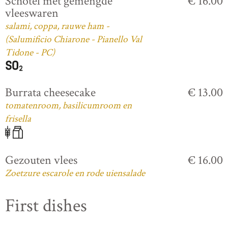
Schotel met gemengde
€ 16.00
vleeswaren
salami, coppa, rauwe ham -
(Salumificio Chiarone - Pianello Val
Tidone - PC)
Burrata cheesecake
€ 13.00
tomatenroom, basilicumroom en
frisella
Gezouten vlees
€ 16.00
Zoetzure escarole en rode uiensalade
First dishes