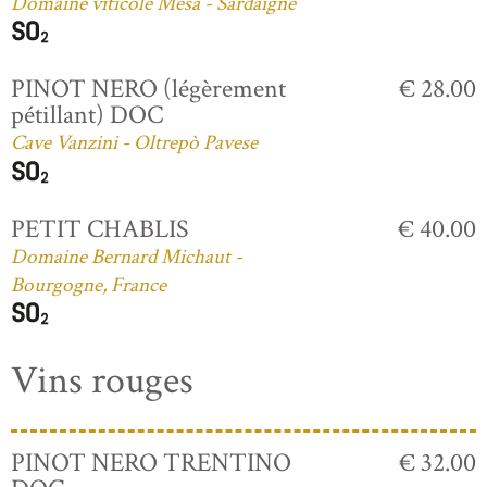
Domaine viticole Mesa - Sardaigne
PINOT NERO (légèrement
€ 28.00
pétillant) DOC
Cave Vanzini - Oltrepò Pavese
PETIT CHABLIS
€ 40.00
Domaine Bernard Michaut -
Bourgogne, France
Vins rouges
PINOT NERO TRENTINO
€ 32.00