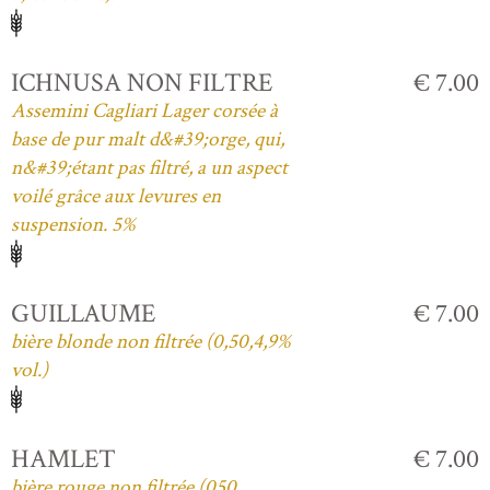
ICHNUSA NON FILTRE
€ 7.00
Assemini Cagliari Lager corsée à
base de pur malt d&#39;orge, qui,
n&#39;étant pas filtré, a un aspect
voilé grâce aux levures en
suspension. 5%
GUILLAUME
€ 7.00
bière blonde non filtrée (0,50,4,9%
vol.)
HAMLET
€ 7.00
bière rouge non filtrée (050