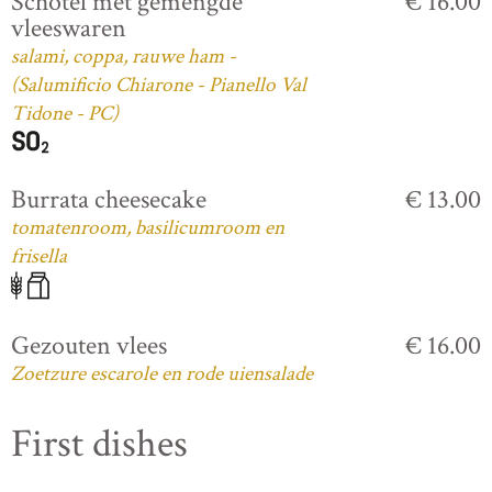
Schotel met gemengde
€ 16.00
vleeswaren
salami, coppa, rauwe ham -
(Salumificio Chiarone - Pianello Val
Tidone - PC)
Burrata cheesecake
€ 13.00
tomatenroom, basilicumroom en
frisella
Gezouten vlees
€ 16.00
Zoetzure escarole en rode uiensalade
First dishes