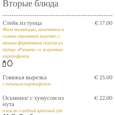
Вторые блюда
Стейк из тунца
€ 17.00
Филе телятины, запеченное в
соляно-травяной корочке, с
нашим фирменным соусом из
тунца «Римани» и жареным
картофелем.
Говяжья вырезка
€ 25.00
с печеным картофелем
Осьминог с хумусом из
€ 22.00
нута
и кисло-сладкий красный лук