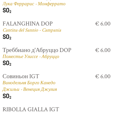
Лука Феррарис - Монферрато
FALANGHINA DOP
€ 6.00
Cantina del Sannio - Campania
Треббиано д'Абруццо DOP
€ 6.00
Поместье Улиссе - Абруццо
Совиньон IGT
€ 6.00
Винодельня Борго Канедо
Джильи - Венеция Джулия
RIBOLLA GIALLA IGT