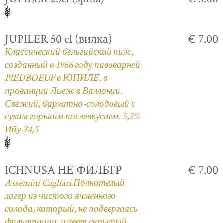
JUPILER 50 cl (вилка)
€ 7.00
Классический бельгийский пилс,
созданный в 1966 году пивоварней
PIEDBOEUF в ЮПИЛЕ, в
провинции Льеж в Валлонии.
Свежий, бархатно-солодовый с
сухим горьким послевкусием. 5,2%
Ибу 24,5
ICHNUSA НЕ ФИЛЬТР
€ 7.00
Assemini Cagliari Полнотелый
лагер из чистого ячменного
солода, который, не подвергаясь
фильтрации, имеет скрытый