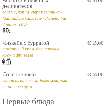
Ассорти из мясных
€ 16.00
деликатесов
салями, коппа, сырая ветчина -
(Salumificio Chiarone - Pianello Val
Tidone - ПК)
Чизкейк с бурратой
€ 13.00
томатный крем, базиликовый
крем и фризелла
Соленое мясо
€ 16.00
салат из кисло-сладкого эскарола
и красного лука
Первые блюда