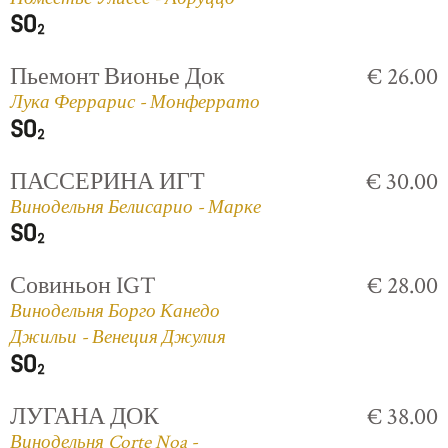
Пьемонт Вионье Док
€ 26.00
Лука Феррарис - Монферрато
ПАССЕРИНА ИГТ
€ 30.00
Винодельня Белисарио - Марке
Совиньон IGT
€ 28.00
Винодельня Борго Канедо
Джильи - Венеция Джулия
ЛУГАНА ДОК
€ 38.00
Винодельня Corte Noa -