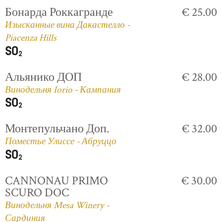
Бонарда Роккагранде
€ 25.00
Изысканные вина Дакастелло -
Piacenza Hills
Альянико ДОП
€ 28.00
Винодельня Iorio - Кампания
Монтепульчано Доп.
€ 32.00
Поместье Улиссе - Абруццо
CANNONAU PRIMO
€ 30.00
SCURO DOC
Винодельня Mesa Winery -
Сардиния