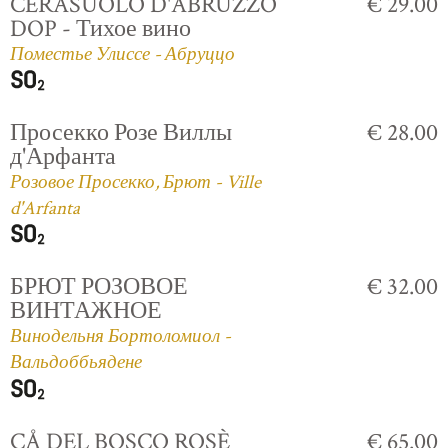
CERASUOLO D'ABRUZZO
€ 29.00
DOP - Тихое вино
Поместье Улиссе - Абруццо
Просекко Розе Виллы
€ 28.00
д'Арфанта
Розовое Просекко, Брют - Ville
d'Arfanta
БРЮТ РОЗОВОЕ
€ 32.00
ВИНТАЖНОЕ
Винодельня Бортоломиол -
Вальдоббьядене
CÅ DEL BOSCO ROSÈ
€ 65.00