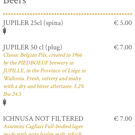
Beers
JUPILER 25cl (spina)
€ 5.00
JUPILER 50 cl (plug)
€ 7.00
Classic Belgian Pils, created in 1966
by the PIEDBOEUF brewery in
JUPILLE, in the Province of Liège in
Wallonia. Fresh, velvety and malty
with a dry and bitter aftertaste. 5.2%
Ibu 24.5
ICHNUSA NOT FILTERED
€ 7.00
Assemini Cagliari Full-bodied lager
made with pure barley malt, which,