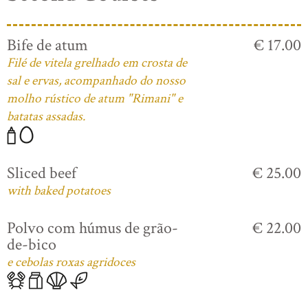
Bife de atum
€ 17.00
Filé de vitela grelhado em crosta de
sal e ervas, acompanhado do nosso
molho rústico de atum "Rimani" e
batatas assadas.
Sliced beef
€ 25.00
with baked potatoes
Polvo com húmus de grão-
€ 22.00
de-bico
e cebolas roxas agridoces