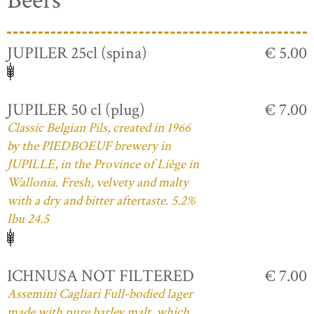
Beers
JUPILER 25cl (spina)
€ 5.00
JUPILER 50 cl (plug)
€ 7.00
Classic Belgian Pils, created in 1966
by the PIEDBOEUF brewery in
JUPILLE, in the Province of Liège in
Wallonia. Fresh, velvety and malty
with a dry and bitter aftertaste. 5.2%
Ibu 24.5
ICHNUSA NOT FILTERED
€ 7.00
Assemini Cagliari Full-bodied lager
made with pure barley malt, which,