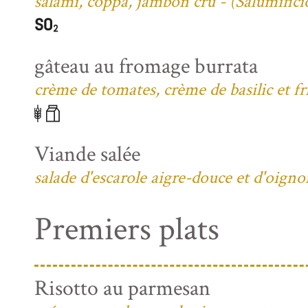
salami, coppa, jambon cru - (Salumific
gâteau au fromage burrata
crème de tomates, crème de basilic et fri
Viande salée
salade d'escarole aigre-douce et d'oign
Premiers plats
Risotto au parmesan