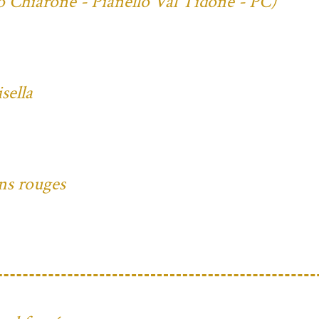
io Chiarone - Pianello Val Tidone - PC)
sella
ons rouges