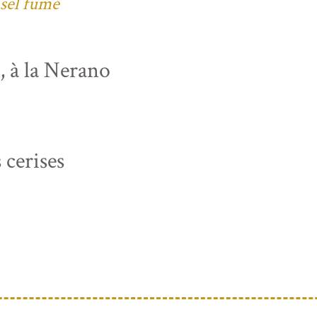
 sel fumé
s, à la Nerano
 cerises