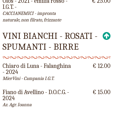
Olos - 2021 - emilia rosso -
€ 25.00
I.G.T. -
CACCIANEMICI - impronta
naturale, non filrato, frizzante
VINI BIANCHI - ROSATI -
SPUMANTI - BIRRE
Chiaro di Luna - Falanghina
€ 12.00
- 2024
MierVini - Campania I.G.T.
Fiano di Avellino - D.O.C.G. -
€ 15.00
2024
Az. Agr. Ioanna