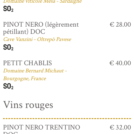
Domaine viticole Mesa - Sardaigne
PINOT NERO (légèrement
€ 28.00
pétillant) DOC
Cave Vanzini - Oltrepò Pavese
PETIT CHABLIS
€ 40.00
Domaine Bernard Michaut -
Bourgogne, France
Vins rouges
PINOT NERO TRENTINO
€ 32.00