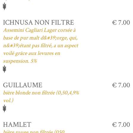
ICHNUSA NON FILTRE
€ 7.00
Assemini Cagliari Lager corsée à
base de pur malt d&#39;orge, qui,
n&#39;étant pas filtré, a un aspect
voilé grâce aux levures en
suspension. 5%
GUILLAUME
€ 7.00
bière blonde non filtrée (0,50,4,9%
vol.)
HAMLET
€ 7.00
bière rouge non filtrée (050