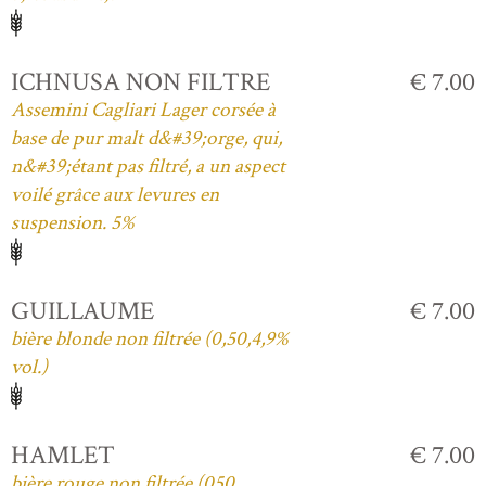
ICHNUSA NON FILTRE
€ 7.00
Assemini Cagliari Lager corsée à
base de pur malt d&#39;orge, qui,
n&#39;étant pas filtré, a un aspect
voilé grâce aux levures en
suspension. 5%
GUILLAUME
€ 7.00
bière blonde non filtrée (0,50,4,9%
vol.)
HAMLET
€ 7.00
bière rouge non filtrée (050