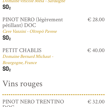
Domaine viticole Mesa - Sardaigne
PINOT NERO (légèrement
€ 28.00
pétillant) DOC
Cave Vanzini - Oltrepò Pavese
PETIT CHABLIS
€ 40.00
Domaine Bernard Michaut -
Bourgogne, France
Vins rouges
PINOT NERO TRENTINO
€ 32.00