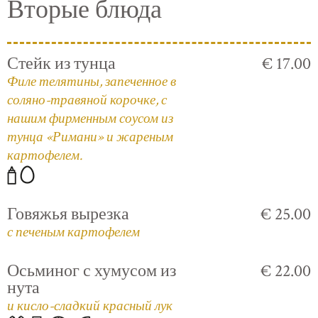
Вторые блюда
Стейк из тунца
€ 17.00
Филе телятины, запеченное в
соляно-травяной корочке, с
нашим фирменным соусом из
тунца «Римани» и жареным
картофелем.
Говяжья вырезка
€ 25.00
с печеным картофелем
Осьминог с хумусом из
€ 22.00
нута
и кисло-сладкий красный лук