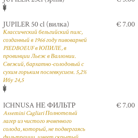
JUPILER 50 cl (вилка)
€ 7.00
Классический бельгийский пилс,
созданный в 1966 году пивоварней
PIEDBOEUF в ЮПИЛЕ, в
провинции Льеж в Валлонии.
Свежий, бархатно-солодовый с
сухим горьким послевкусием. 5,2%
Ибу 24,5
ICHNUSA НЕ ФИЛЬТР
€ 7.00
Assemini Cagliari Полнотелый
лагер из чистого ячменного
солода, который, не подвергаясь
фильтрации, имеет скрытый