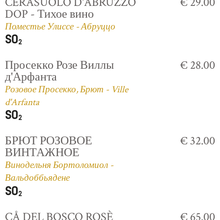
CERASUOLO D'ABRUZZO
€ 29.00
DOP - Тихое вино
Поместье Улиссе - Абруццо
Просекко Розе Виллы
€ 28.00
д'Арфанта
Розовое Просекко, Брют - Ville
d'Arfanta
БРЮТ РОЗОВОЕ
€ 32.00
ВИНТАЖНОЕ
Винодельня Бортоломиол -
Вальдоббьядене
CÅ DEL BOSCO ROSÈ
€ 65.00