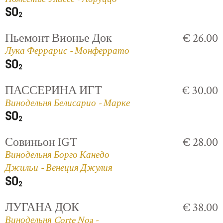
Пьемонт Вионье Док
€ 26.00
Лука Феррарис - Монферрато
ПАССЕРИНА ИГТ
€ 30.00
Винодельня Белисарио - Марке
Совиньон IGT
€ 28.00
Винодельня Борго Канедо
Джильи - Венеция Джулия
ЛУГАНА ДОК
€ 38.00
Винодельня Corte Noa -