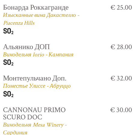
Бонарда Роккагранде
€ 25.00
Изысканные вина Дакастелло -
Piacenza Hills
Альянико ДОП
€ 28.00
Винодельня Iorio - Кампания
Монтепульчано Доп.
€ 32.00
Поместье Улиссе - Абруццо
CANNONAU PRIMO
€ 30.00
SCURO DOC
Винодельня Mesa Winery -
Сардиния