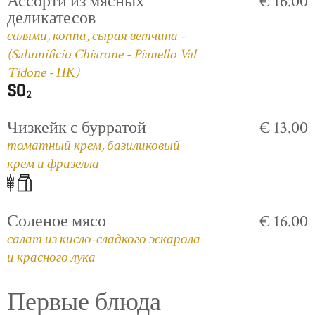
Ассорти из мясных
€ 16.00
деликатесов
салями, коппа, сырая ветчина -
(Salumificio Chiarone - Pianello Val
Tidone - ПК)
Чизкейк с бурратой
€ 13.00
томатный крем, базиликовый
крем и фризелла
Соленое мясо
€ 16.00
салат из кисло-сладкого эскарола
и красного лука
Первые блюда