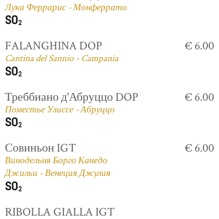
Лука Феррарис - Монферрато
FALANGHINA DOP
€ 6.00
Cantina del Sannio - Campania
Треббиано д'Абруццо DOP
€ 6.00
Поместье Улиссе - Абруццо
Совиньон IGT
€ 6.00
Винодельня Борго Канедо
Джильи - Венеция Джулия
RIBOLLA GIALLA IGT