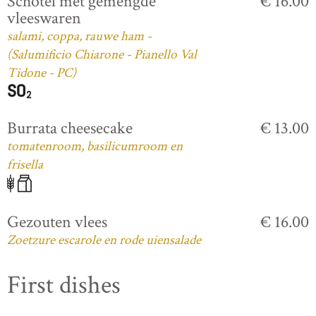
Schotel met gemengde
€ 16.00
vleeswaren
salami, coppa, rauwe ham -
(Salumificio Chiarone - Pianello Val
Tidone - PC)
Burrata cheesecake
€ 13.00
tomatenroom, basilicumroom en
frisella
Gezouten vlees
€ 16.00
Zoetzure escarole en rode uiensalade
First dishes