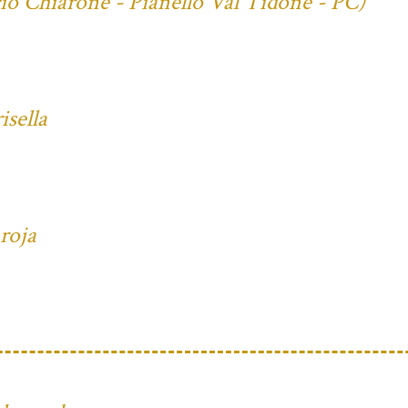
cio Chiarone - Pianello Val Tidone - PC)
isella
 roja