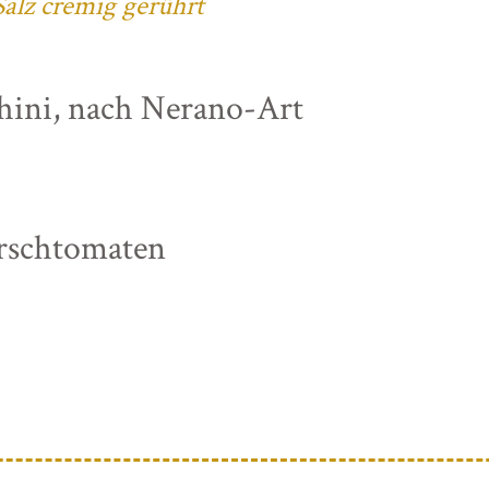
alz cremig gerührt
chini, nach Nerano-Art
irschtomaten