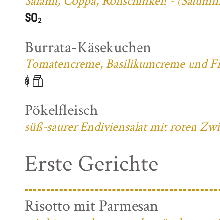
Salami, Coppa, Rohschinken - (Salumifi
Burrata-Käsekuchen
Tomatencreme, Basilikumcreme und Fri
Pökelfleisch
süß-saurer Endiviensalat mit roten Zw
Erste Gerichte
Risotto mit Parmesan