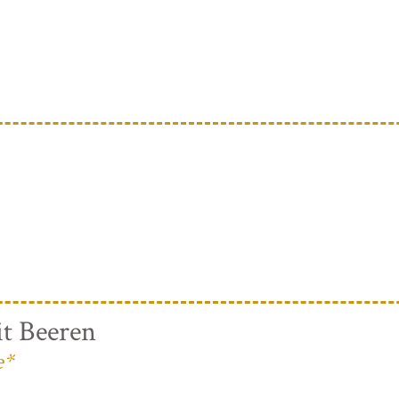
t Beeren
e*