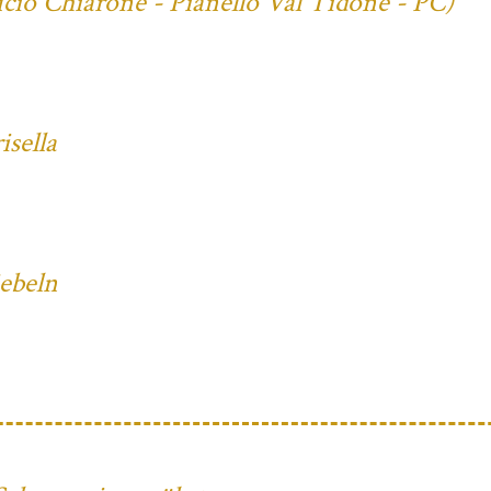
cio Chiarone - Pianello Val Tidone - PC)
sella
iebeln