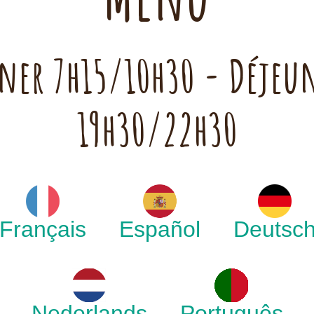
euner 7h15/10h30 - Déjeu
19h30/22h30
Français
Español
Deutsc
Nederlands
Português