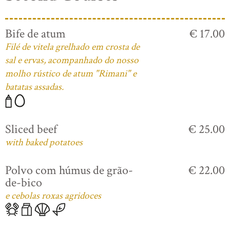
Bife de atum
€ 17.00
Filé de vitela grelhado em crosta de
sal e ervas, acompanhado do nosso
molho rústico de atum "Rimani" e
batatas assadas.
Sliced beef
€ 25.00
with baked potatoes
Polvo com húmus de grão-
€ 22.00
de-bico
e cebolas roxas agridoces