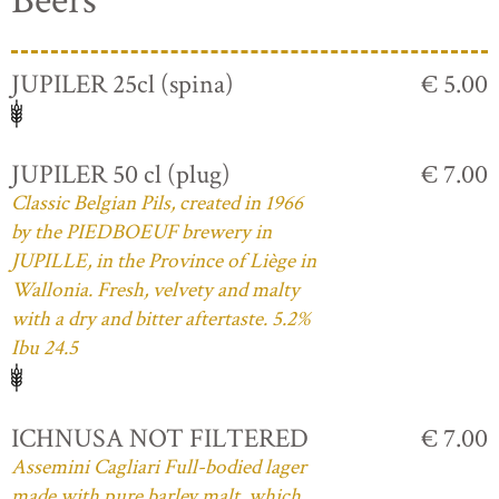
Beers
JUPILER 25cl (spina)
€ 5.00
JUPILER 50 cl (plug)
€ 7.00
Classic Belgian Pils, created in 1966
by the PIEDBOEUF brewery in
JUPILLE, in the Province of Liège in
Wallonia. Fresh, velvety and malty
with a dry and bitter aftertaste. 5.2%
Ibu 24.5
ICHNUSA NOT FILTERED
€ 7.00
Assemini Cagliari Full-bodied lager
made with pure barley malt, which,