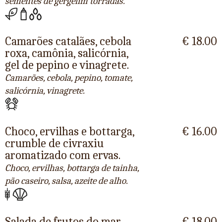
sementes de gergelim torradas.
Camarões catalães, cebola
€ 18.00
roxa, camônia, salicórnia,
gel de pepino e vinagrete.
Camarões, cebola, pepino, tomate,
salicórnia, vinagrete.
Choco, ervilhas e bottarga,
€ 16.00
crumble de civraxiu
aromatizado com ervas.
Choco, ervilhas, bottarga de tainha,
pão caseiro, salsa, azeite de alho.
Salada de frutos do mar
€ 18.00