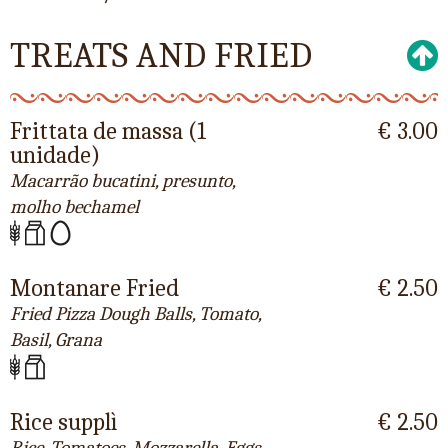
TREATS AND FRIED
Frittata de massa (1
€ 3.00
unidade)
Macarrão bucatini, presunto,
molho bechamel
Montanare Fried
€ 2.50
Fried Pizza Dough Balls, Tomato,
Basil, Grana
Rice supplì
€ 2.50
Rice, Tomatoes, Mozzarella, Eggs,