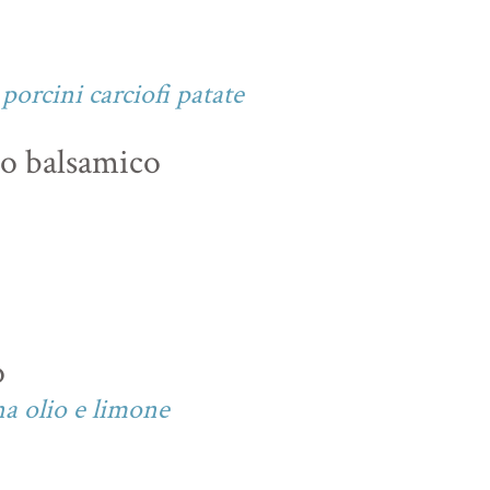
porcini carciofi patate
eto balsamico
o
na olio e limone