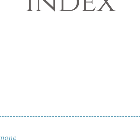
Index
imone