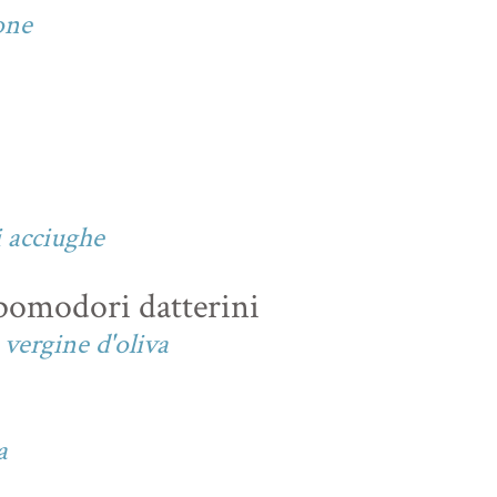
one
o
i acciughe
pomodori datterini
vergine d'oliva
a