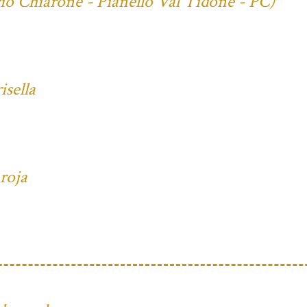
cio Chiarone - Pianello Val Tidone - PC)
isella
 roja