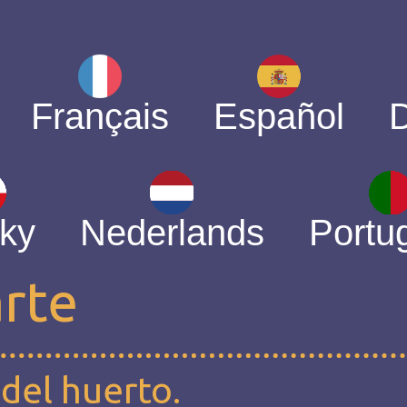
Français
Español
ky
Nederlands
Portu
arte
del huerto.