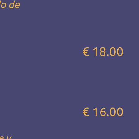
do de
€ 18.00
€ 16.00
e y