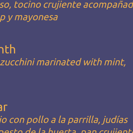
eso, tocino crujiente acompaña
hup y mayonesa
nth
,zucchini marinated with mint,
ar
 con pollo a la parrilla, judías
pesto de la huerta, pan crujient