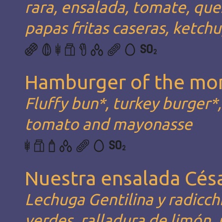
rara, ensalada, tomate, qu
papas fritas caseras, ketc
Hamburger of the mo
Fluffy bun*, turkey burger*
tomato and mayonasse
Nuestra ensalada Cés
Lechuga Gentilina y radicchio
verdes, ralladura de limón, 