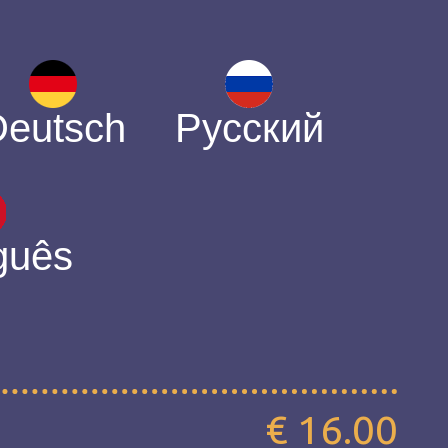
Deutsch
Русский
guês
€ 16.00