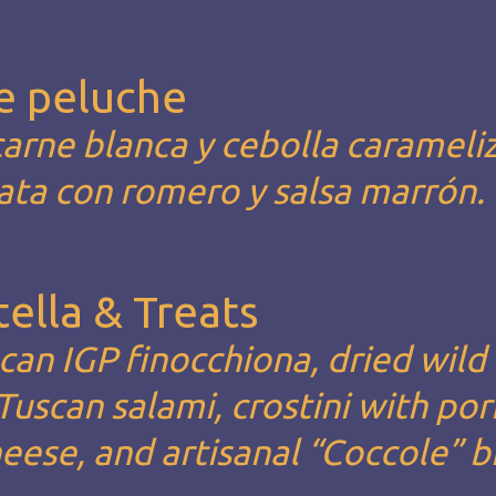
e peluche
carne blanca y cebolla carameli
ata con romero y salsa marrón.
ella & Treats
an IGP finocchiona, dried wild
Tuscan salami, crostini with por
heese, and artisanal “Coccole” b