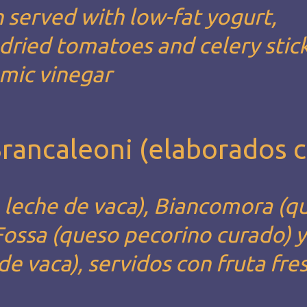
 served with low-fat yogurt,
ried tomatoes and celery stick
amic vinegar
Brancaleoni (elaborados 
 leche de vaca), Biancomora (q
Fossa (queso pecorino curado) y
e vaca), servidos con fruta fre