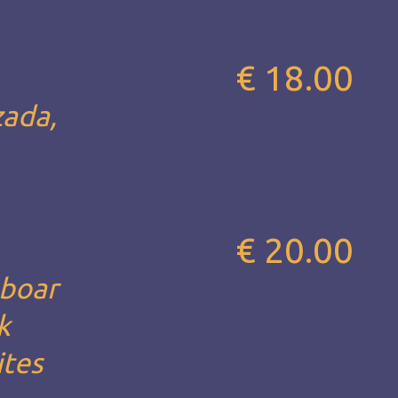
€ 18.00
zada,
€ 20.00
 boar
k
ites