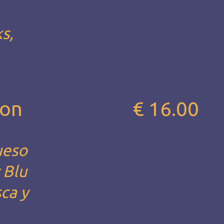
s,
con
€ 16.00
ueso
 Blu
sca y