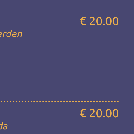
€ 20.00
garden
€ 20.00
da