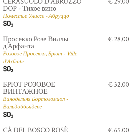
CERASUOLO D'ABRUZZO
€ 29.00
DOP - Тихое вино
Поместье Улиссе - Абруццо
Просекко Розе Виллы
€ 28.00
д'Арфанта
Розовое Просекко, Брют - Ville
d'Arfanta
БРЮТ РОЗОВОЕ
€ 32.00
ВИНТАЖНОЕ
Винодельня Бортоломиол -
Вальдоббьядене
CÅ DEL BOSCO ROSÈ
€ 65.00