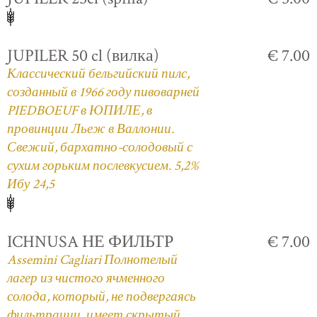
JUPILER 50 cl (вилка)
€ 7.00
Классический бельгийский пилс,
созданный в 1966 году пивоварней
PIEDBOEUF в ЮПИЛЕ, в
провинции Льеж в Валлонии.
Свежий, бархатно-солодовый с
сухим горьким послевкусием. 5,2%
Ибу 24,5
ICHNUSA НЕ ФИЛЬТР
€ 7.00
Assemini Cagliari Полнотелый
лагер из чистого ячменного
солода, который, не подвергаясь
фильтрации, имеет скрытый