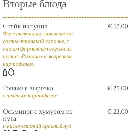
Вторые блюда
Стейк из тунца
€ 17.00
Филе телятины, запеченное в
соляно-травяной корочке, с
нашим фирменным соусом из
тунца «Римани» и жареным
картофелем.
Говяжья вырезка
€ 25.00
с печеным картофелем
Осьминог с хумусом из
€ 22.00
нута
и кисло-сладкий красный лук