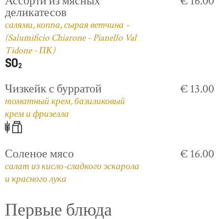
Ассорти из мясных
€ 16.00
деликатесов
салями, коппа, сырая ветчина -
(Salumificio Chiarone - Pianello Val
Tidone - ПК)
Чизкейк с бурратой
€ 13.00
томатный крем, базиликовый
крем и фризелла
Соленое мясо
€ 16.00
салат из кисло-сладкого эскарола
и красного лука
Первые блюда