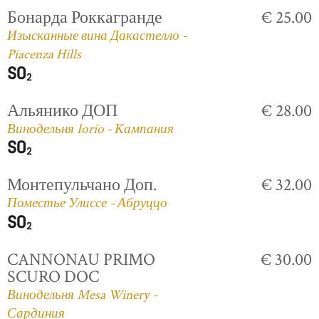
Бонарда Роккагранде
€ 25.00
Изысканные вина Дакастелло -
Piacenza Hills
Альянико ДОП
€ 28.00
Винодельня Iorio - Кампания
Монтепульчано Доп.
€ 32.00
Поместье Улиссе - Абруццо
CANNONAU PRIMO
€ 30.00
SCURO DOC
Винодельня Mesa Winery -
Сардиния