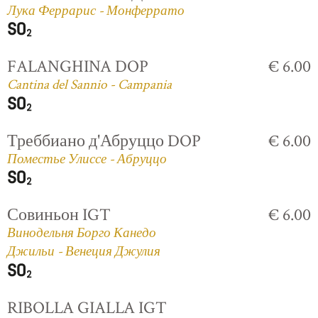
Лука Феррарис - Монферрато
FALANGHINA DOP
€ 6.00
Cantina del Sannio - Campania
Треббиано д'Абруццо DOP
€ 6.00
Поместье Улиссе - Абруццо
Совиньон IGT
€ 6.00
Винодельня Борго Канедо
Джильи - Венеция Джулия
RIBOLLA GIALLA IGT