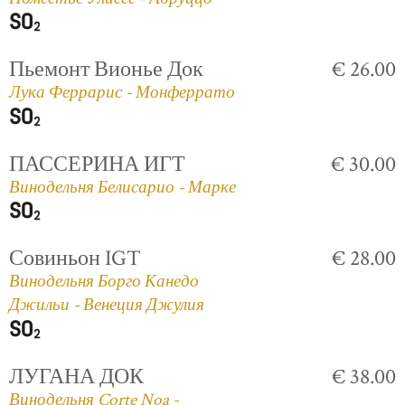
Пьемонт Вионье Док
€ 26.00
Лука Феррарис - Монферрато
ПАССЕРИНА ИГТ
€ 30.00
Винодельня Белисарио - Марке
Совиньон IGT
€ 28.00
Винодельня Борго Канедо
Джильи - Венеция Джулия
ЛУГАНА ДОК
€ 38.00
Винодельня Corte Noa -