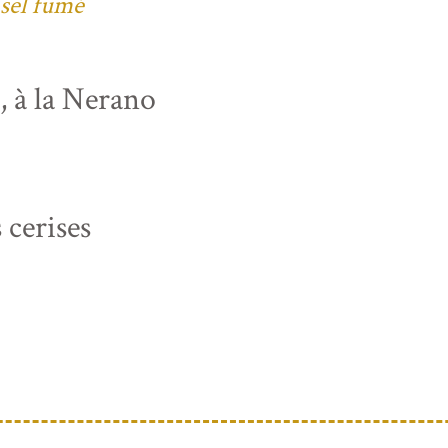
 sel fumé
s, à la Nerano
 cerises