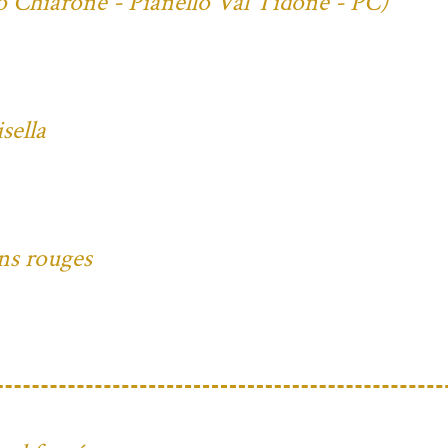
io Chiarone - Pianello Val Tidone - PC)
sella
ons rouges