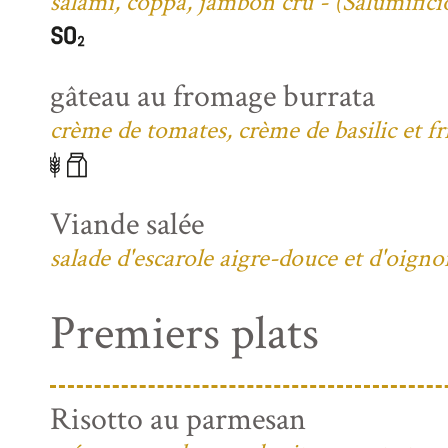
salami, coppa, jambon cru - (Salumific
gâteau au fromage burrata
crème de tomates, crème de basilic et fri
Viande salée
salade d'escarole aigre-douce et d'oign
Premiers plats
Risotto au parmesan