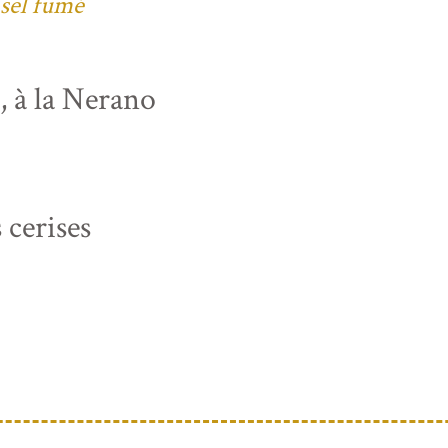
 sel fumé
s, à la Nerano
 cerises