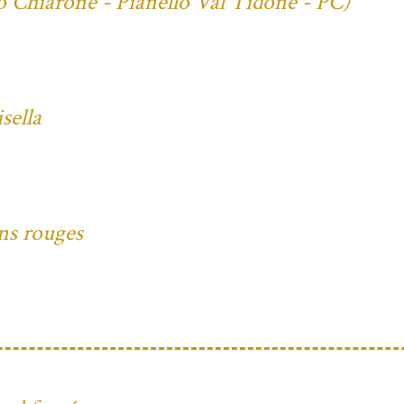
io Chiarone - Pianello Val Tidone - PC)
sella
ons rouges