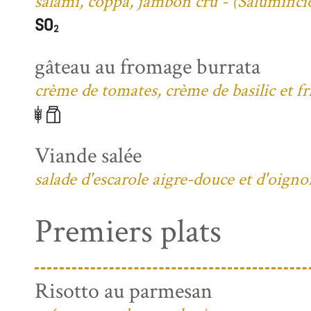
salami, coppa, jambon cru - (Salumific
gâteau au fromage burrata
crème de tomates, crème de basilic et fri
Viande salée
salade d'escarole aigre-douce et d'oign
Premiers plats
Risotto au parmesan