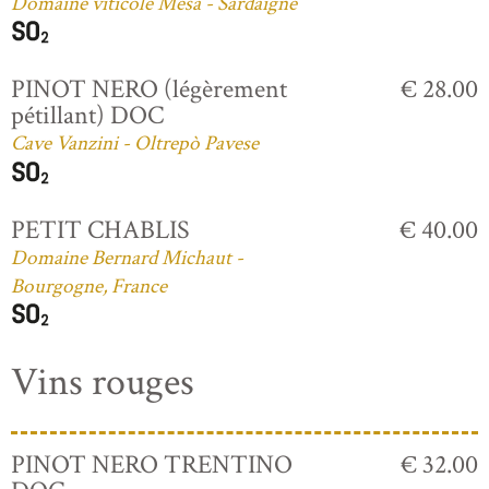
Domaine viticole Mesa - Sardaigne
PINOT NERO (légèrement
€ 28.00
pétillant) DOC
Cave Vanzini - Oltrepò Pavese
PETIT CHABLIS
€ 40.00
Domaine Bernard Michaut -
Bourgogne, France
Vins rouges
PINOT NERO TRENTINO
€ 32.00