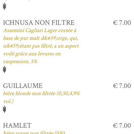
ICHNUSA NON FILTRE
€ 7.00
Assemini Cagliari Lager corsée à
base de pur malt d&#39;orge, qui,
n&#39;étant pas filtré, a un aspect
voilé grâce aux levures en
suspension. 5%
GUILLAUME
€ 7.00
bière blonde non filtrée (0,50,4,9%
vol.)
HAMLET
€ 7.00
bière rouge non filtrée (050