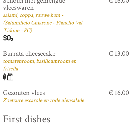
Schotel met gemengde
€ 16.00
vleeswaren
salami, coppa, rauwe ham -
(Salumificio Chiarone - Pianello Val
Tidone - PC)
Burrata cheesecake
€ 13.00
tomatenroom, basilicumroom en
frisella
Gezouten vlees
€ 16.00
Zoetzure escarole en rode uiensalade
First dishes