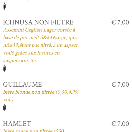
ICHNUSA NON FILTRE
€ 7.00
Assemini Cagliari Lager corsée à
base de pur malt d&#39;orge, qui,
n&#39;étant pas filtré, a un aspect
voilé grâce aux levures en
suspension. 5%
GUILLAUME
€ 7.00
bière blonde non filtrée (0,50,4,9%
vol.)
HAMLET
€ 7.00
bière rouge non filtrée (050