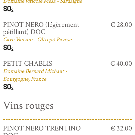
Domaine viticole Mesa - Sardaigne
PINOT NERO (légèrement
€ 28.00
pétillant) DOC
Cave Vanzini - Oltrepò Pavese
PETIT CHABLIS
€ 40.00
Domaine Bernard Michaut -
Bourgogne, France
Vins rouges
PINOT NERO TRENTINO
€ 32.00