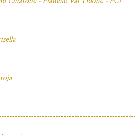
cio Chiarone - Pianello Val Tidone - PC)
isella
 roja