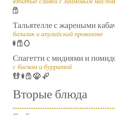
взбитые сливки с лаймовым маслом
Тальятелле с жареными каба
базилик и апулийский проволоне
Спагетти с мидиями и помид
с биском и бурратой
Вторые блюда