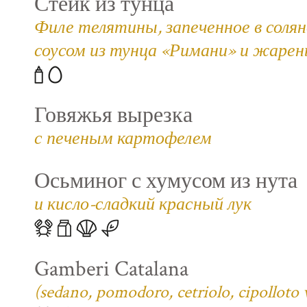
Стейк из тунца
Филе телятины, запеченное в соля
соусом из тунца «Римани» и жаре
Говяжья вырезка
с печеным картофелем
Осьминог с хумусом из нута
и кисло-сладкий красный лук
Gamberi Catalana
(sedano, pomodoro, cetriolo, cipolloto 