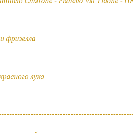
ificio Chiarone - Pianello Val Tidone - П
и фризелла
 красного лука