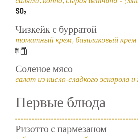
салями, коппа, сырая ветчина - (Salum
Чизкейк с бурратой
томатный крем, базиликовый крем 
Соленое мясо
салат из кисло-сладкого эскарола и
Первые блюда
Ризотто с пармезаном