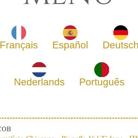
Français
Español
Deutsc
Nederlands
Português
сов