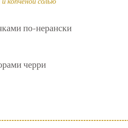
 и копченой солью
чками по-нерански
орами черри