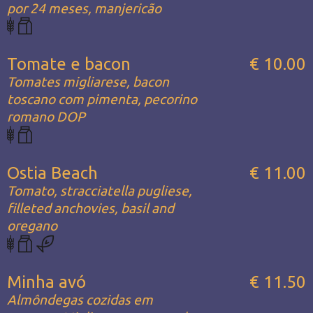
por 24 meses, manjericão
Tomate e bacon
€ 10.00
Tomates migliarese, bacon
toscano com pimenta, pecorino
romano DOP
Ostia Beach
€ 11.00
Tomato, stracciatella pugliese,
filleted anchovies, basil and
oregano
Minha avó
€ 11.50
Almôndegas cozidas em