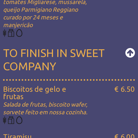
tomates Migliarese, mussarela,
queijo Parmigiano Reggiano
curado por 24 meses e
manjericão
TO FINISH IN SWEET
COMPANY
Biscoitos de gelo e
€ 6.50
frutas
Salada de frutas, biscoito wafer,
sorvete feito em nossa cozinha.
Tiramisu
€ 6.00