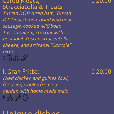
Cured Meats,
€ 20.00
Stracciatella & Treats
Tuscan DOP cured ham, Tuscan
IGP finocchiona, dried wild boar
sausage, cooked wild boar,
Tuscan salami, crostini with
pork jowl, Tuscan stracciatella
cheese, and artisanal “Coccole”
bites
Il Gran Fritto:
€ 20.00
Fried chicken and guinea fowl,
fried vegetables from our
garden with home made maio
Unique dishes