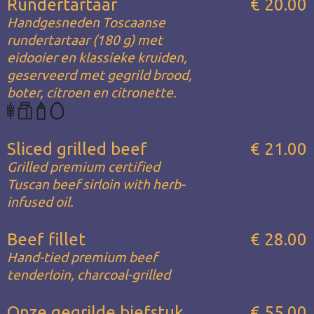
Rundertartaar
€ 20.00
Handgesneden Toscaanse
rundertartaar (180 g) met
eidooier en klassieke kruiden,
geserveerd met gegrild brood,
boter, citroen en citronette.
Sliced grilled beef
€ 21.00
Grilled premium certified
Tuscan beef sirloin with herb-
infused oil.
Beef fillet
€ 28.00
Hand-tied premium beef
tenderloin, charcoal-grilled
Onze gegrilde biefstuk
€ 55.00