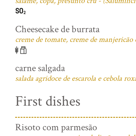
salame, copa, presunto cru - (Salumific
Cheesecake de burrata
creme de tomate, creme de manjericão e 
carne salgada
salada agridoce de escarola e cebola rox
First dishes
Risoto com parmesão