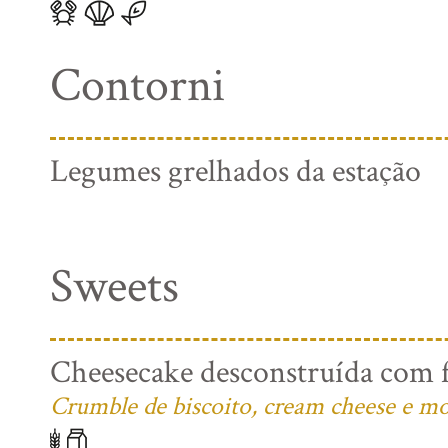
Contorni
Legumes grelhados da estação
Sweets
Cheesecake desconstruída com f
Crumble de biscoito, cream cheese e mo