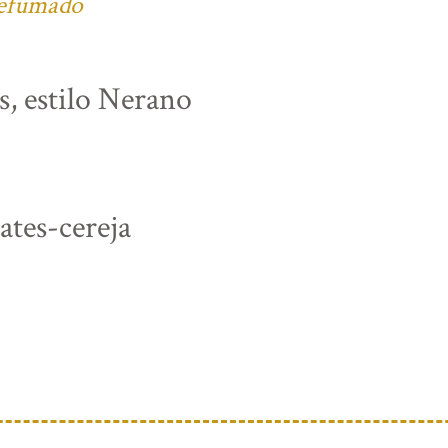
defumado
s, estilo Nerano
tes-cereja