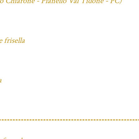
io Chiarone - Pianello Val Tidone - PC)
frisella
a