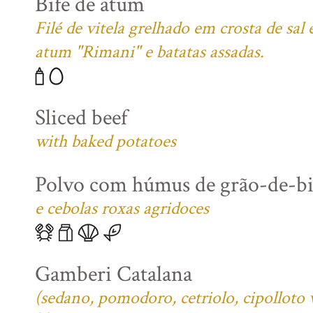
Bife de atum
Filé de vitela grelhado em crosta de sa
atum "Rimani" e batatas assadas.
Sliced beef
with baked potatoes
Polvo com húmus de grão-de-b
e cebolas roxas agridoces
Gamberi Catalana
(sedano, pomodoro, cetriolo, cipolloto 