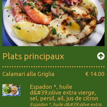
Plats principaux
Calamari alla Griglia
€ 14.00
Espadon *, huile
d&#39;olive extra vierge,
sel, persil, ail, jus de citron
Espadon *, huile d&#39;olive extra