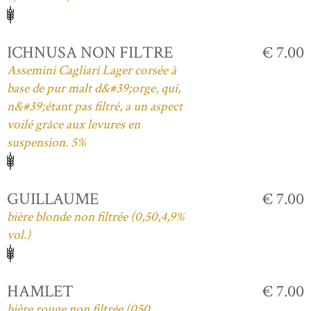
ICHNUSA NON FILTRE
€ 7.00
Assemini Cagliari Lager corsée à
base de pur malt d&#39;orge, qui,
n&#39;étant pas filtré, a un aspect
voilé grâce aux levures en
suspension. 5%
GUILLAUME
€ 7.00
bière blonde non filtrée (0,50,4,9%
vol.)
HAMLET
€ 7.00
bière rouge non filtrée (050