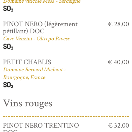
Domaine viticole Mesa - Sardaigne
PINOT NERO (légèrement
€ 28.00
pétillant) DOC
Cave Vanzini - Oltrepò Pavese
PETIT CHABLIS
€ 40.00
Domaine Bernard Michaut -
Bourgogne, France
Vins rouges
PINOT NERO TRENTINO
€ 32.00